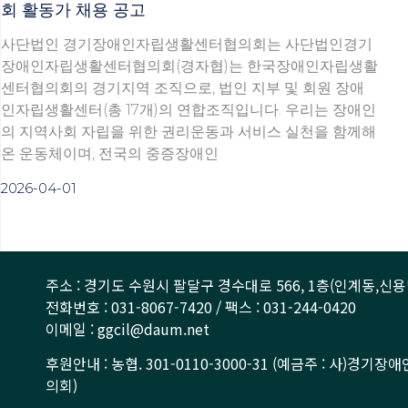
회 활동가 채용 공고
사단법인 경기장애인자립생활센터협의회는 사단법인경기
장애인자립생활센터협의회(경자협)는 한국장애인자립생활
센터협의회의 경기지역 조직으로, 법인 지부 및 회원 장애
인자립생활센터(총 17개)의 연합조직입니다. 우리는 장애인
의 지역사회 자립을 위한 권리운동과 서비스 실천을 함께해
온 운동체이며, 전국의 중증장애인
2026-04-01
주소 : 경기도 수원시 팔달구 경수대로 566, 1층(인계동,신용
전화번호 : 031-8067-7420 / 팩스 : 031-244-0420
이메일 : ggcil@daum.net
후원안내 : 농협. 301-0110-3000-31 (예금주 : 사)경
의회)